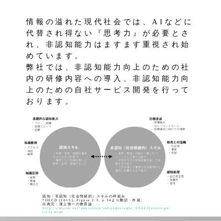
情報の溢れた現代社会では、AIなどに
代替され得ない『思考力』が必要とさ
れ、非認知能力はますます重視され始
めています。
弊社では、非認知能力向上のための社
内の研修内容への導入、非認知能力向
上のための自社サービス開発を行って
おります。
認知・非認知（社会情緒的）スキルの枠組み
*OECD (2015), Figure 2.3, p.34より翻訳・作成
出典元：溝上慎一の教育論
http://smizok.net/education/subpages/aglo_00042(noncogni
tive).html